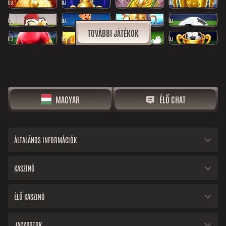
ÚJ
ÚJ
ÚJ
ÚJ
ÚJ
ÚJ
TOVÁBBI JÁTÉKOK
ÚJ
ÚJ
ÚJ
MAGYAR
ÉLŐ CHAT
ÁLTALÁNOS INFORMÁCIÓK
KASZINÓ
ÉLŐ KASZINÓ
JACKPOTOK