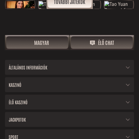
TOVÁBBI JÁTÉKOK
MAGYAR
ÉLŐ CHAT
ÁLTALÁNOS INFORMÁCIÓK
KASZINÓ
ÉLŐ KASZINÓ
JACKPOTOK
SPORT