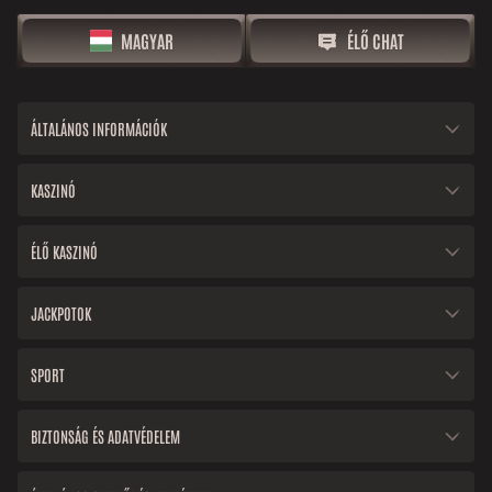
MAGYAR
ÉLŐ CHAT
ÁLTALÁNOS INFORMÁCIÓK
KASZINÓ
ÉLŐ KASZINÓ
JACKPOTOK
SPORT
BIZTONSÁG ÉS ADATVÉDELEM