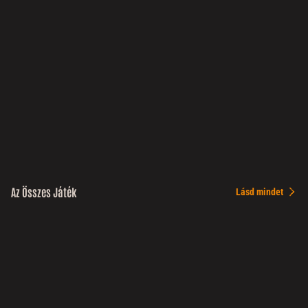
Az Összes Játék
Lásd mindet