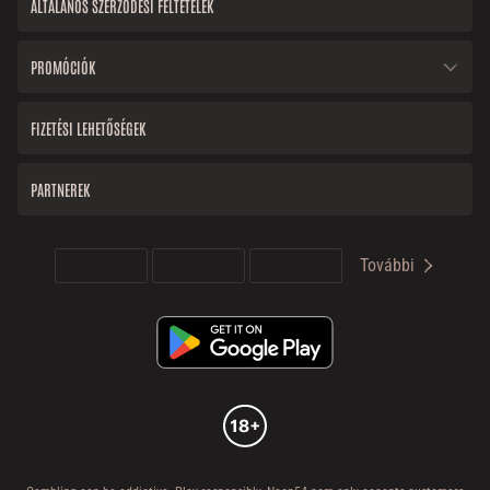
ÁLTALÁNOS SZERZŐDÉSI FELTÉTELEK
PROMÓCIÓK
FIZETÉSI LEHETŐSÉGEK
PARTNEREK
További