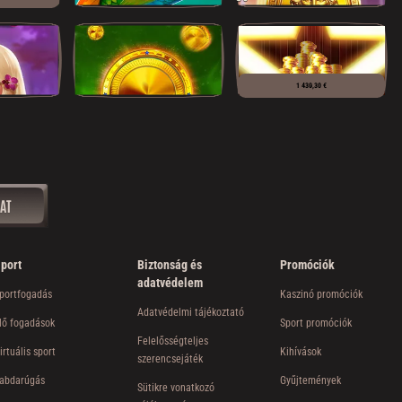
K
JÁTÉK
JÁTÉK
1 430,30 €
AT
port
Biztonság és
Promóciók
adatvédelem
portfogadás
Kaszinó promóciók
Adatvédelmi tájékoztató
lő fogadások
Sport promóciók
Felelősségteljes
irtuális sport
Kihívások
szerencsejáték
abdarúgás
Gyűjtemények
Sütikre vonatkozó