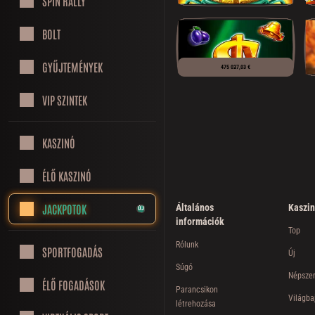
SPIN RALLY
BOLT
JÁTÉK
GYŰJTEMÉNYEK
475 027,03 €
VIP SZINTEK
KASZINÓ
ÉLŐ KASZINÓ
JACKPOTOK
Általános
Kaszi
ÚJ
információk
Top
Rólunk
SPORTFOGADÁS
Új
Súgó
Népsze
ÉLŐ FOGADÁSOK
Parancsikon
Világba
létrehozása