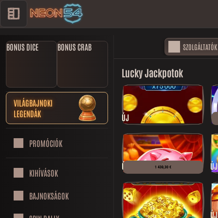
BONUS DICE
BONUS CRAB
SZOLGÁLTATÓK
Lucky Jackpotok
JÁTÉK
VILÁGBAJNOKI
LEGENDÁK
ÚJ
PROMÓCIÓK
JÁTÉK
ÚJ
ÚJ
1 430,30 €
KIHÍVÁSOK
JÁTÉK
BAJNOKSÁGOK
ÚJ