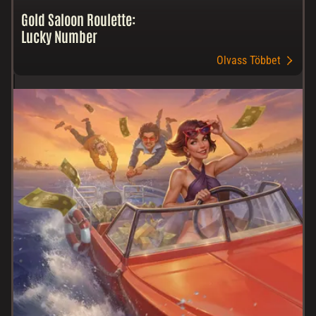
Gold Saloon Roulette:
Lucky Number
Olvass Többet