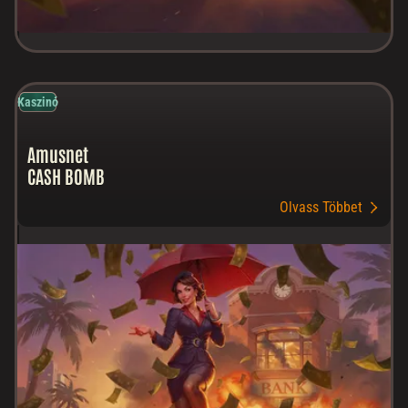
Kaszinó
Amusnet
CASH BOMB
Olvass Többet