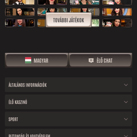
ÚJ
ÚJ
ÚJ
ÚJ
ÚJ
TOVÁBBI JÁTÉKOK
ÚJ
ÚJ
ÚJ
ÚJ
MAGYAR
ÉLŐ CHAT
ÁLTALÁNOS INFORMÁCIÓK
ÉLŐ KASZINÓ
SPORT
BIZTONSÁG ÉS ADATVÉDELEM