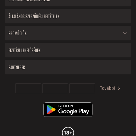
ÁLTALÁNOS SZERZŐDÉSI FELTÉTELEK
PROMÓCIÓK
FIZETÉSI LEHETŐSÉGEK
PARTNEREK
További