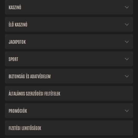
KASZINÓ
ÉLŐ KASZINÓ
JACKPOTOK
SPORT
BIZTONSÁG ÉS ADATVÉDELEM
ÁLTALÁNOS SZERZŐDÉSI FELTÉTELEK
PROMÓCIÓK
FIZETÉSI LEHETŐSÉGEK