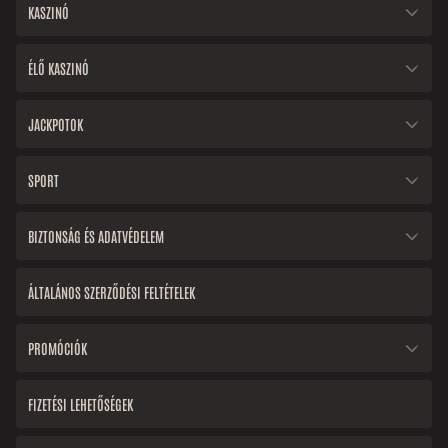
KASZINÓ
ÉLŐ KASZINÓ
JACKPOTOK
SPORT
BIZTONSÁG ÉS ADATVÉDELEM
ÁLTALÁNOS SZERZŐDÉSI FELTÉTELEK
PROMÓCIÓK
FIZETÉSI LEHETŐSÉGEK