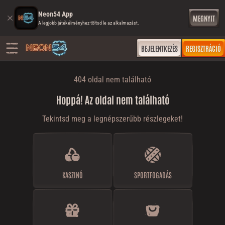
Neon54 App
MEGNYIT
A legjobb játékélményhez töltsd le az alkalmazást.
BEJELENTKEZÉS
REGISZTRÁCIÓ
404 oldal nem található
Hoppá! Az oldal nem található
Tekintsd meg a legnépszerűbb részlegeket!
KASZINÓ
SPORTFOGADÁS