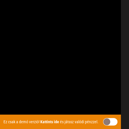
Ez csak a demó verzió!
Kattints ide
és játssz valódi pénzzel.